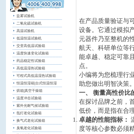
盐雾试验机
在产品质量验证与
二氧化硫试验机
设备。它通过模拟
高温试验机
元器件乃至整机的
低温恒温试验机
交变高低温试验箱
航天、科研单位等
温度快速变化试验箱
能卓越、稳定可靠
药品稳定性试验箱
点。
高低温湿热试验箱
小编将为您梳理行
可程式高低温湿热试验箱
助您做出明智决策
恒温恒湿箱|台式恒温恒湿
烘箱|真空干燥箱
一、 衡量高性价比
温度冲击试验箱
在探讨品牌之前，首
紫外光耐气候试验箱
低价，而是指在合
氙灯老化试验箱
卓越的性能指标：
换气式老化试验箱
度等核心参数必须精准
臭氧老化试验箱