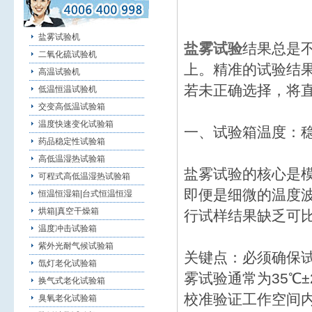
盐雾试验机
盐雾试验
结果总是
二氧化硫试验机
上。精准的试验结
高温试验机
若未正确选择，将
低温恒温试验机
交变高低温试验箱
温度快速变化试验箱
一、试验箱温度：
药品稳定性试验箱
高低温湿热试验箱
盐雾试验的核心是
可程式高低温湿热试验箱
即便是细微的温度
恒温恒湿箱|台式恒温恒湿
烘箱|真空干燥箱
行试样结果缺乏可
温度冲击试验箱
紫外光耐气候试验箱
关键点：必须确保
氙灯老化试验箱
雾试验通常为35℃
换气式老化试验箱
校准验证工作空间
臭氧老化试验箱