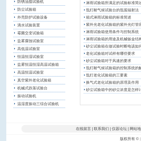
防锈油脂试验机
淋雨试验箱所满足的试验标准简
防尘试验箱
氙灯耐气候试验台的氙弧辐射法
外壳防护试验设备
箱式淋雨试验箱的标准简述
紫外光老化试验箱的紫外光灯管
滴水试验装置
淋雨试验箱使用条件与控制系统
霉菌交变试验箱
淋雨试验箱的用途及机械钣金结
盐雾腐蚀试验室
砂尘试验箱在做试验时断电该如
高低温试验室
老化试验箱对试样有哪些要求
恒温恒湿试验室
砂尘试验箱对于风速的要求
盐雾恒温恒湿高温试验箱
氙灯耐气候试验箱的控制系统的
高温恒温试验室
氙灯老化试验箱的三要素
真空紫外老化试验箱
换气式老化试验箱的原理及作用
机械式跌落试验台
砂尘试验箱中的砂尘浓度是怎样
振动试验机
温湿度振动三综合试验机
在线留言
|
联系我们
|
仪器论坛
|
网站地
版权所有
©