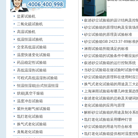
...
盐雾试验机
叙述砂尘试验箱的设计结构及控
二氧化硫试验机
砂尘试验箱的原理结构及安装场
高温试验机
砂尘试验箱的原理及试验标准
低温恒温试验机
砂尘试验箱GB 2423.37-89标
交变高低温试验箱
淋雨试验箱所能满足的标准
温度快速变化试验箱
砂尘试验箱的试验条件中断应如
药品稳定性试验箱
叙述砂尘试验箱的运行控制系统
当砂尘试验箱在做试验时试验中
高低温湿热试验箱
砂尘试验箱的原理和在使用时应
可程式高低温湿热试验箱
换气式老化试验箱的用途及三大
恒温恒湿箱|台式恒温恒湿
上海淋雨试验箱有哪几种发展趋
烘箱|真空干燥箱
叙述老化试验箱的总称及关键词
温度冲击试验箱
老化试验箱的应用与原理
紫外光耐气候试验箱
解析砂尘试验箱的用途及制冷系
氙灯老化试验箱
氙灯老化试验箱采用哪种灯管
换气式老化试验箱
砂尘试验箱的用途与符合标准
臭氧老化试验箱
氙灯老化试验箱提供相对湿度控