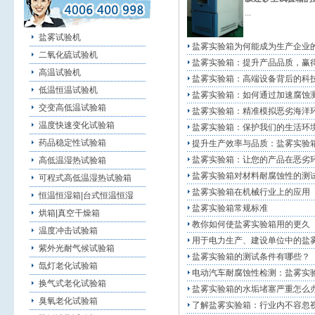
...
盐雾试验机
盐雾实验箱为何能成为生产企业
二氧化硫试验机
盐雾实验箱：提升产品品质，赢
高温试验机
盐雾实验箱：高端设备背后的科
低温恒温试验机
盐雾实验箱：如何通过加速腐蚀
交变高低温试验箱
盐雾实验箱：精准模拟恶劣海洋环
温度快速变化试验箱
盐雾实验箱：保护我们的生活环
药品稳定性试验箱
提升生产效率与品质：盐雾实验
盐雾实验箱：让您的产品在恶劣环
高低温湿热试验箱
盐雾实验箱对材料耐腐蚀性的测
可程式高低温湿热试验箱
盐雾实验箱在机械行业上的应用
恒温恒湿箱|台式恒温恒湿
盐雾实验箱常规标准
烘箱|真空干燥箱
教你如何使盐雾实验箱用的更久
温度冲击试验箱
用于电力生产、建设单位中的盐
紫外光耐气候试验箱
盐雾实验箱的测试条件有哪些？
氙灯老化试验箱
电动汽车耐腐蚀性检测：盐雾实
换气式老化试验箱
盐雾实验箱的水垢堵塞严重怎么
臭氧老化试验箱
了解盐雾实验箱：行业内不容忽