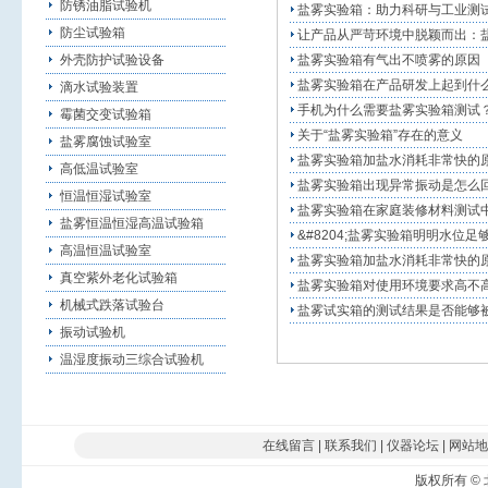
防锈油脂试验机
盐雾实验箱：助力科研与工业测
防尘试验箱
让产品从严苛环境中脱颖而出：
外壳防护试验设备
盐雾实验箱有气出不喷雾的原因
盐雾实验箱在产品研发上起到什
滴水试验装置
手机为什么需要盐雾实验箱测试
霉菌交变试验箱
关于“盐雾实验箱”存在的意义
盐雾腐蚀试验室
盐雾实验箱加盐水消耗非常快的
高低温试验室
盐雾实验箱出现异常振动是怎么
恒温恒湿试验室
盐雾实验箱在家庭装修材料测试
盐雾恒温恒湿高温试验箱
&#8204;盐雾实验箱明明水位足
高温恒温试验室
盐雾实验箱加盐水消耗非常快的
真空紫外老化试验箱
盐雾实验箱对使用环境要求高不
机械式跌落试验台
盐雾试实箱的测试结果是否能够
振动试验机
温湿度振动三综合试验机
在线留言
|
联系我们
|
仪器论坛
|
网站地
版权所有
©